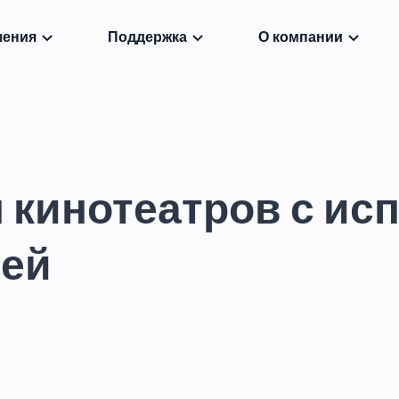
шения
Поддержка
О компании
 кинотеатров с ис
лей