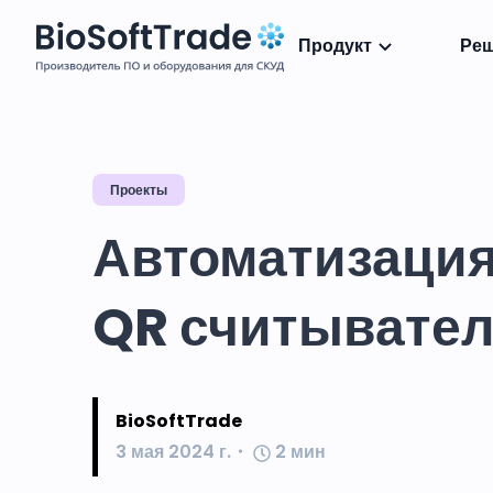
Продукт
Ре
Проекты
Автоматизация
QR считывате
BioSoftTrade
3 мая 2024 г.
2
мин