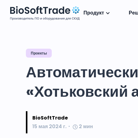
Продукт
Ре
Проекты
Автоматически
«Хотьковский 
BioSoftTrade
15 мая 2024 г.
2
мин