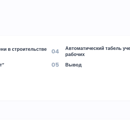
Автоматический табель уч
ени в строительстве
04
рабочих
05
т”
Вывод